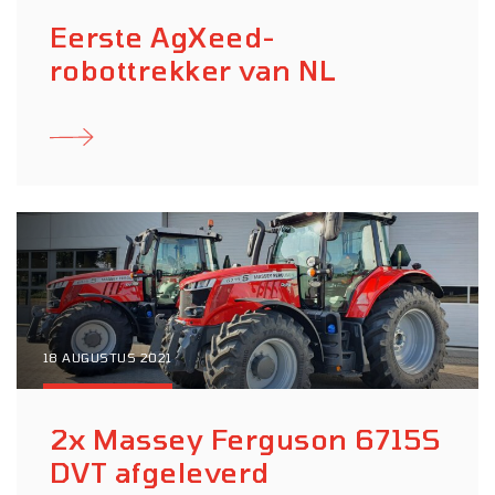
Eerste AgXeed-
robottrekker van NL
18 AUGUSTUS 2021
2x Massey Ferguson 6715S
DVT afgeleverd