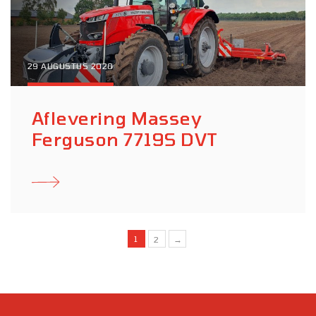
29 AUGUSTUS 2020
Aflevering Massey
Ferguson 7719S DVT
1
2
→